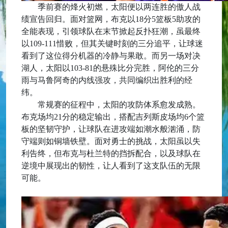
季前赛的烽火初燃，太阳便以两连胜的傲人战
绩宣告回归。面对篮网，布克以18分5篮板5助攻的
全能表现，引领球队在末节掀起反扑狂潮，虽最终
以109-111惜败，但其关键时刻的三分追平，让球迷
看到了这位得分机器的冷静与果敢。而另一场对决
湖人，太阳以103-81的悬殊比分完胜，阿伦的三分
雨与马鲁阿奇的内线强攻，共同编织出胜利的经
纬。
常规赛的征程中，太阳的攻防体系愈发成熟。
布克场均21分的稳定输出，搭配吉列斯皮场均6个篮
板的坚韧守护，让球队在进攻端如潮水般汹涌，防
守端则如铜墙铁壁。面对勇士的挑战，太阳虽以失
利告终，但布克与杜兰特的挡拆配合，以及球队在
逆境中展现出的韧性，让人看到了这支队伍的无限
可能。