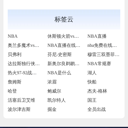
标签云
NBA
休斯顿火箭vs波士顿凯尔特人
NBA直播
奥兰多魔术vs多伦多猛龙
NBA直播在线观看
nba免费在线高清直播
贝弗利
芬尼-史密斯
穆雷三双墨菲22分伤退 鹈鹕双杀奇才
达拉斯独行侠队球星凯里·欧文
新奥尔良鹈鹕前锋锡安·威廉姆森
NBA常规赛
热火97-92战胜爵士
NBA是什么
湖人
詹姆斯
浓眉
快船
哈登
鲍威尔
杰夫-格林
活塞后卫艾维
凯尔特人
国王
波尔津吉斯
掘金
全员出战