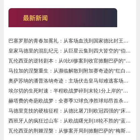
巴塞罗那的青春加冕礼：从客场血洗到国家德比封王的“梦四序章”
皇家马德里的混乱纪元：从巨星云集到四大皆空的“伯纳乌闹剧”
瓦伦西亚的逆转剧本：从0比6惨案到收官掀翻巴萨的“梅斯塔利亚不死鸟”
马拉加的涅槃重生：从濒临解散到附加赛奇迹的“红白不死鸟”
奥萨苏纳的潘普洛纳奇迹：主场伏击皇马却难逃客场虫宿命的“北境异类”
埃尔切的生死时速：半程欧战梦碎到末轮1分上岸的“保级惊魂”
赫塔费的奇葩欧战梦：全赛季32球负净胜球却昂首杀入欧协联的“反足球童话”
马德里竞技的硬核征程：从德比屠刀到欧冠四强的“床单不屈魂”
西班牙人的疯狂过山车：从欧战曙光到18轮不胜的“蓝白梦魇”
瓦伦西亚的荆棘涅槃：从惨案开局到掀翻巴萨的“梅斯塔利亚不死鸟”