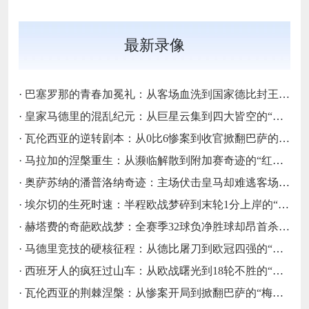
最新录像
·
巴塞罗那的青春加冕礼：从客场血洗到国家德比封王的“梦四序章”
·
皇家马德里的混乱纪元：从巨星云集到四大皆空的“伯纳乌闹剧”
·
瓦伦西亚的逆转剧本：从0比6惨案到收官掀翻巴萨的“梅斯塔利亚不死鸟”
·
马拉加的涅槃重生：从濒临解散到附加赛奇迹的“红白不死鸟”
·
奥萨苏纳的潘普洛纳奇迹：主场伏击皇马却难逃客场虫宿命的“北境异类”
·
埃尔切的生死时速：半程欧战梦碎到末轮1分上岸的“保级惊魂”
·
赫塔费的奇葩欧战梦：全赛季32球负净胜球却昂首杀入欧协联的“反足球童话”
·
马德里竞技的硬核征程：从德比屠刀到欧冠四强的“床单不屈魂”
·
西班牙人的疯狂过山车：从欧战曙光到18轮不胜的“蓝白梦魇”
·
瓦伦西亚的荆棘涅槃：从惨案开局到掀翻巴萨的“梅斯塔利亚不死鸟”