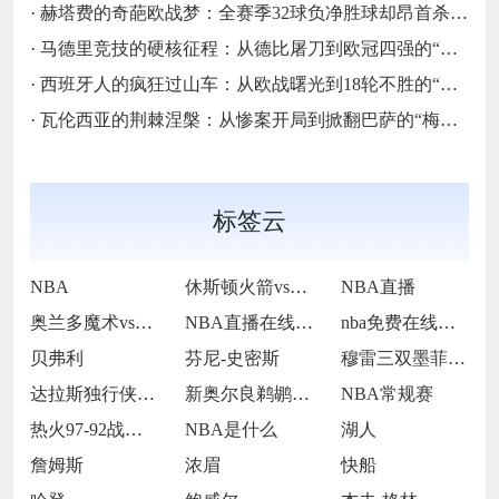
·
赫塔费的奇葩欧战梦：全赛季32球负净胜球却昂首杀入欧协联的“反足球童话”
·
马德里竞技的硬核征程：从德比屠刀到欧冠四强的“床单不屈魂”
·
西班牙人的疯狂过山车：从欧战曙光到18轮不胜的“蓝白梦魇”
·
瓦伦西亚的荆棘涅槃：从惨案开局到掀翻巴萨的“梅斯塔利亚不死鸟”
标签云
NBA
休斯顿火箭vs波士顿凯尔特人
NBA直播
奥兰多魔术vs多伦多猛龙
NBA直播在线观看
nba免费在线高清直播
贝弗利
芬尼-史密斯
穆雷三双墨菲22分伤退 鹈鹕双杀奇才
达拉斯独行侠队球星凯里·欧文
新奥尔良鹈鹕前锋锡安·威廉姆森
NBA常规赛
热火97-92战胜爵士
NBA是什么
湖人
詹姆斯
浓眉
快船