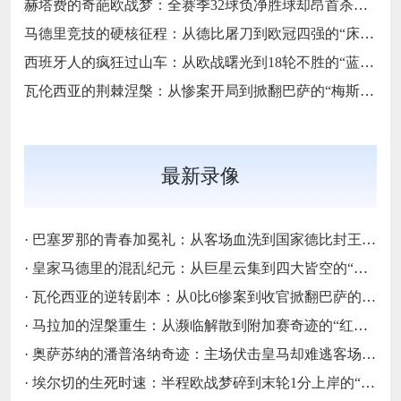
赫塔费的奇葩欧战梦：全赛季32球负净胜球却昂首杀入欧协联的“反足球童话”
马德里竞技的硬核征程：从德比屠刀到欧冠四强的“床单不屈魂”
西班牙人的疯狂过山车：从欧战曙光到18轮不胜的“蓝白梦魇”
瓦伦西亚的荆棘涅槃：从惨案开局到掀翻巴萨的“梅斯塔利亚不死鸟”
最新录像
·
巴塞罗那的青春加冕礼：从客场血洗到国家德比封王的“梦四序章”
·
皇家马德里的混乱纪元：从巨星云集到四大皆空的“伯纳乌闹剧”
·
瓦伦西亚的逆转剧本：从0比6惨案到收官掀翻巴萨的“梅斯塔利亚不死鸟”
·
马拉加的涅槃重生：从濒临解散到附加赛奇迹的“红白不死鸟”
·
奥萨苏纳的潘普洛纳奇迹：主场伏击皇马却难逃客场虫宿命的“北境异类”
·
埃尔切的生死时速：半程欧战梦碎到末轮1分上岸的“保级惊魂”