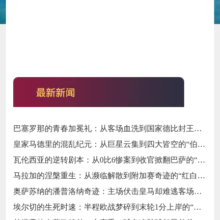
巴塞罗那的青春加冕礼：从客场血洗到国家德比封王的“梦四序章”
皇家马德里的混乱纪元：从巨星云集到四大皆空的“伯纳乌闹剧”
瓦伦西亚的逆转剧本：从0比6惨案到收官掀翻巴萨的“梅斯塔利亚不死鸟”
马拉加的涅槃重生：从濒临解散到附加赛奇迹的“红白不死鸟”
奥萨苏纳的潘普洛纳奇迹：主场伏击皇马却难逃客场虫宿命的“北境异类”
埃尔切的生死时速：半程欧战梦碎到末轮1分上岸的“保级惊魂”